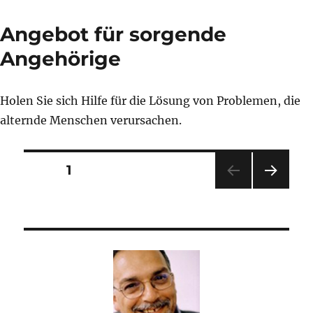
Angebot für sorgende
Angehörige
Holen Sie sich Hilfe für die Lösung von Problemen, die
alternde Menschen verursachen.
Seitennummerierung
SEITE
1
NÄC
der
HSTE
SEIT
Beiträge
E