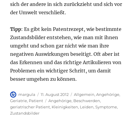
sich der andere in sich zurückzieht und sich vor
der Umwelt verschließt.
Tipp
: Es gibt kein Patentrezept, wie bestimmte
Zustandsbilder entstehen, wie man mit ihnen
umgeht und schon gar nicht wie man ihre
negativen Auswirkungen beseitigt. Oft aber ist
das Erkennen und das richtige Artikulieren von
Problemen ein wichtiger Schritt, um damit
besser umgehen zu können.
Autor
Veröffentlicht
Kategorien
margula
11. August 2012
Allgemein
,
Angehörige
,
am
Schlagwörter
Geriatrie
,
Patient
Angehörige
,
Beschwerden
,
geriatrischer Patient
,
Kleinigkeiten
,
Leiden
,
Symptome
,
Zustandsbilder