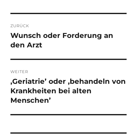
Beitragsnavigation
ZURÜCK
Wunsch oder Forderung an
Vorheriger
Beitrag:
den Arzt
WEITER
,Geriatrie’ oder ‚behandeln von
Nächster
Beitrag:
Krankheiten bei alten
Menschen’