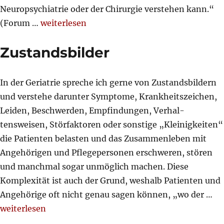
Neuropsychiatrie oder der Chirurgie verstehen kann.“
„,Geriatrie’ oder ‚behandeln von Krankheiten
(Forum …
weiterlesen
Zustandsbilder
In der Geriatrie spreche ich gerne von Zustandsbildern
und verstehe darunter Symptome, Krankheits­zeichen,
Leiden, Beschwerden, Empfindungen, Verhal-
tensweisen, Störfaktoren oder sonstige „Kleinig­keiten“
die Patienten belasten und das Zusammenleben mit
Angehörigen und Pflegepersonen erschweren, stören
und manchmal sogar unmöglich machen. Diese
Komplexität ist auch der Grund, weshalb Patienten und
Angehörige oft nicht genau sagen können, „wo der …
„Zustandsbilder“
weiterlesen