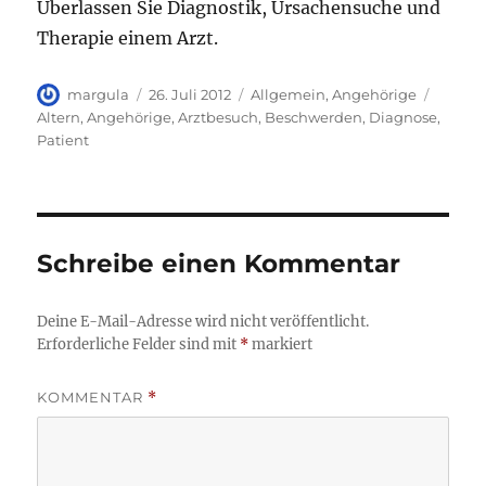
Überlassen Sie Diagnostik, Ursachen­suche und
Therapie einem Arzt.
Autor
Veröffentlicht
Kategorien
Schlag
margula
26. Juli 2012
Allgemein
,
Angehörige
am
Altern
,
Angehörige
,
Arztbesuch
,
Beschwerden
,
Diagnose
,
Patient
Schreibe einen Kommentar
Deine E-Mail-Adresse wird nicht veröffentlicht.
Erforderliche Felder sind mit
*
markiert
KOMMENTAR
*