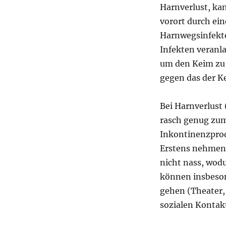
Harnverlust, kan
vorort durch ei
Harnwegsinfekte
Infekten veranla
um den Keim zu 
gegen das der Ke
Bei Harnverlust 
rasch genug zum
Inkontinenzprod
Erstens nehmen 
nicht nass, wod
können insbeson
gehen (Theater,
sozialen Kontakt