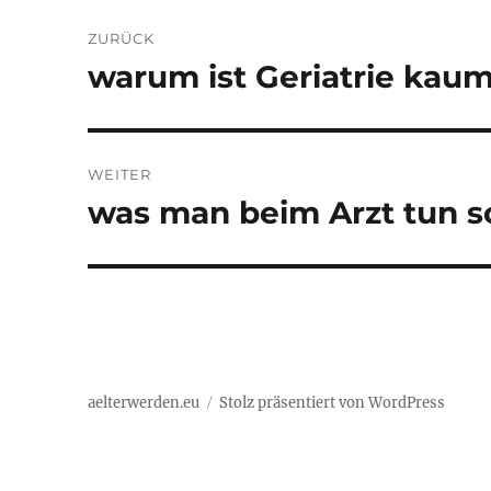
Beitragsnavigation
ZURÜCK
warum ist Geriatrie kau
Vorheriger
Beitrag:
WEITER
was man beim Arzt tun so
Nächster
Beitrag:
aelterwerden.eu
Stolz präsentiert von WordPress