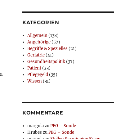
KATEGORIEN
Allgemein
(138)
Angehörige
(57)
Begriffe & Spezielles
(21)
Geriatrie
(41)
Gesundheitspolitik
(37)
Patient
(23)
in
Pflegegeld
(35)
Wissen
(31)
KOMMENTARE
margula
zu
PEG – Sonde
Hrubes
zu
PEG – Sonde
margula
zu
Stellen Sie mir eine Frage