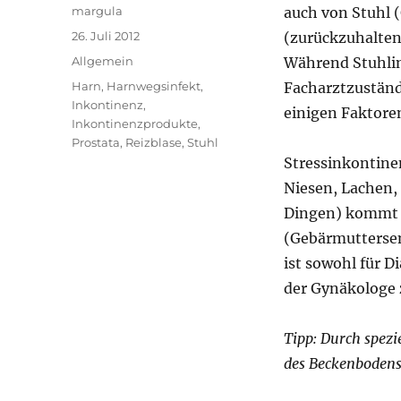
Autor
margula
auch von Stuhl (
Veröffentlicht
26. Juli 2012
(zurückzuhalten
am
Kategorien
Allgemein
Während Stuhlin
Schlagwörter
Harn
,
Harnwegsinfekt
,
Facharztzuständ
Inkontinenz
,
einigen Faktore
Inkontinenzprodukte
,
Prostata
,
Reizblase
,
Stuhl
Stressinkontine
Niesen, Lachen,
Dingen) kommt e
(Gebärmutterse
ist sowohl für D
der Gynäkologe 
Tipp: Durch spez
des Beckenbodens 