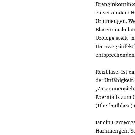
Dranginkontinen
einsetzendem Ha
Urinmengen. Weil
Blasenmuskulatur
Urologe stellt [
Harnwegsinfekt)
entsprechenden
Reizblase: Ist e
der Unfähigkeit
‚Zusammenziehe
Ebernfalls zum 
(Überlaufblase)
Ist ein Harnweg
Harnmengen; Sch