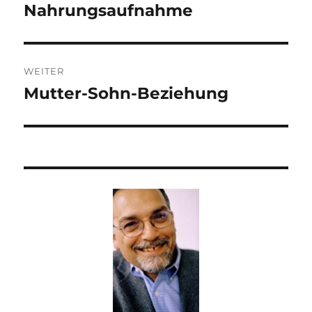
Beitrag:
Nahrungsaufnahme
WEITER
Mutter-Sohn-Beziehung
Nächster
Beitrag: