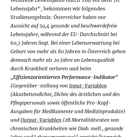
verlorene Lebensjahre durch Tod vor dem 70.
Lebens­jahr“, bekommen wir folgendes
Studienergebnis:
Österreicher haben nur
Aussicht auf 59,4 gesunde und beschwerdefreie
Lebensjahre, während der EU-Durchschnitt bei
60,7 Jahren liegt. Bei einer Lebens­erwartung bei
Geburt von mehr als 80 Jahren in Österreich gehen
demnach mehr als 20 Jahre an Lebensqualität
durch Krankheit verloren
und
beim
„
Effizienzorientierten Performance-Indikator
“
[Gegenüber-stellung von
Input-Variablen
(Akutbettendichte, Dichte des ärztlichen und des
Pflegepersonals sowie öffentliche Pro-Kopf-
Ausgaben für Medikamente und Medizinprodukte)
und
Output-Variablen
(zB Mortalitätsraten von
chronischen Krankheiten wie Diab. mell., gesunde