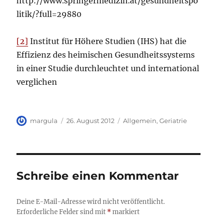
http://www.springermedizin.at/gesundheitspo
litik/?full=29880
[2]
Institut für Höhere Studien (IHS) hat die
Effizienz des heimischen Gesundheitssystems
in einer Studie durchleuchtet und international
verglichen
Autor
Veröffentlicht
Kategorien
margula
26. August 2012
Allgemein
,
Geriatrie
am
Schreibe einen Kommentar
Deine E-Mail-Adresse wird nicht veröffentlicht.
Erforderliche Felder sind mit
*
markiert