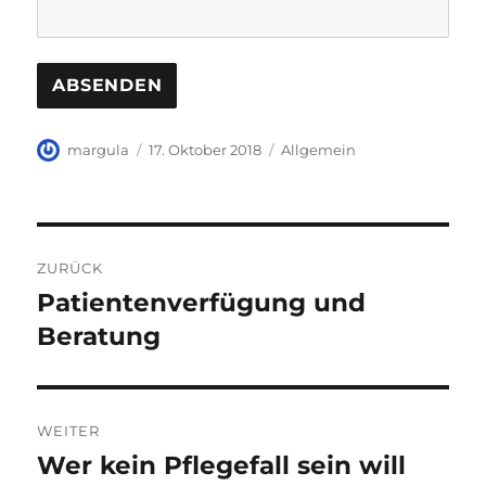
Autor
Veröffentlicht
Kategorien
margula
17. Oktober 2018
Allgemein
am
Beitragsnavigation
ZURÜCK
Patientenverfügung und
Vorheriger
Beitrag:
Beratung
WEITER
Wer kein Pflegefall sein will
Nächster