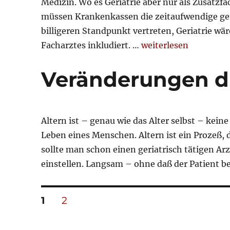
Medizin. Wo es Geriatrie aber nur als Zusatzfa
müssen Krankenkassen die zeitaufwendige ger
billigeren Standpunkt vertreten, Geriatrie w
„Sozialstaat, Kranke
Facharztes inkludiert. …
weiterlesen
Veränderungen d
Altern ist – genau wie das Alter selbst – kei
Leben eines Menschen. Altern ist ein Prozeß, 
sollte man schon einen geriatrisch tätigen Arz
einstellen. Langsam – ohne daß der Patient be
Seitennummerierung
SEITE
SEITE
1
2
der