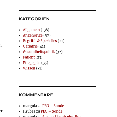
KATEGORIEN
Allgemein
(138)
Angehörige
(57)
l
Begriffe & Spezielles
(21)
n
Geriatrie
(41)
Gesundheitspolitik
(37)
Patient
(23)
Pflegegeld
(35)
Wissen
(31)
KOMMENTARE
margula
zu
PEG – Sonde
er
Hrubes
zu
PEG – Sonde
margula
zu
Stellen Sie mir eine Frage