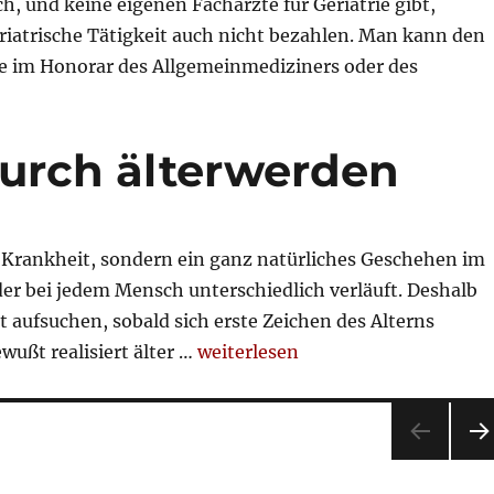
ch, und keine eigenen Fachärzte für Geriatrie gibt,
iatrische Tätigkeit auch nicht bezahlen. Man kann den
äre im Honorar des Allgemeinmediziners oder des
nkassen und Geriatrie“
urch älterwerden
ne Krankheit, sondern ein ganz natürliches Geschehen im
der bei jedem Mensch unterschiedlich verläuft. Deshalb
t aufsuchen, sobald sich erste Zeichen des Alterns
„Veränderungen durch älterwerd
wußt realisiert älter …
weiterlesen
NÄ
HST