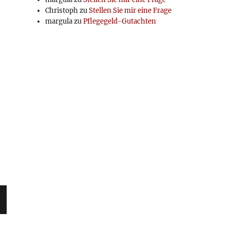
Christoph
zu
Stellen Sie mir eine Frage
margula
zu
Pflegegeld-Gutachten
en“
C
E