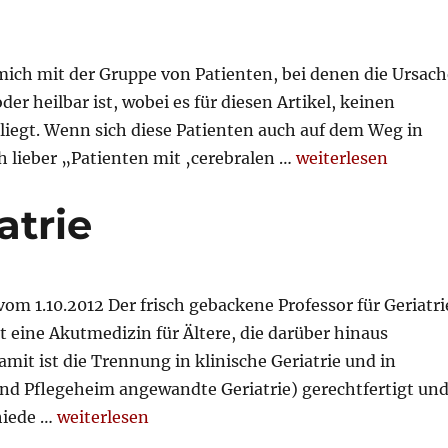
ch mit der Gruppe von Patienten, bei denen die Ursach
r heilbar ist, wobei es für diesen Artikel, keinen
iegt. Wenn sich diese Patienten auch auf dem Weg in
„Demenz“
 lieber „Patienten mit ‚cerebralen …
weiterlesen
atrie
 1.10.2012 Der frisch gebackene Professor für Geriatri
st eine Akutmedizin für Ältere, die darüber hinaus
t ist die Trennung in klinische Geriatrie und in
und Pflegeheim angewandte Geriatrie) gerechtfertigt un
„Professur für Geriatrie“
hiede …
weiterlesen