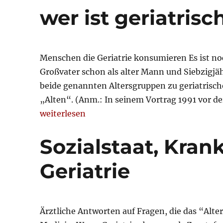
wer ist geriatrisc
Menschen die Geriatrie konsumieren Es ist noch
Großvater schon als alter Mann und Siebzigjä
beide genannten Altersgruppen zu geriatrisch
„Alten“. (Anm.: In seinem Vortrag 1991 vor d
„wer ist geriatrischer Patient?“
weiterlesen
Sozialstaat, Kra
Geriatrie
Ärztliche Antworten auf Fragen, die das “Alter