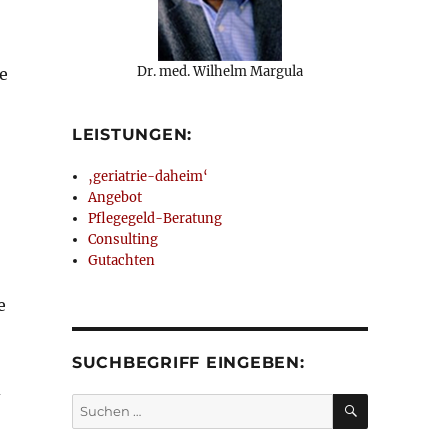
Dr. med. Wilhelm Margula
e
LEISTUNGEN:
‚geriatrie-daheim‘
Angebot
Pflegegeld-Beratung
Consulting
Gutachten
e
SUCHBEGRIFF EINGEBEN:
d
SUCHEN
Suchen
nach: