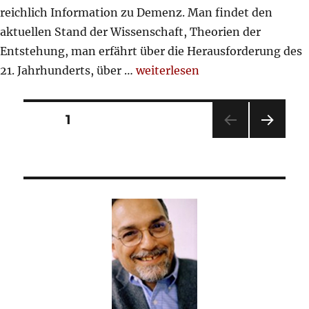
reichlich Information zu Demenz. Man findet den
aktuellen Stand der Wissenschaft, Theorien der
Entstehung, man erfährt über die Herausforderung des
„Demenz und Pflegebedürftigke
21. Jahrhunderts, über …
weiterlesen
Seitennummerierung
SEITE
1
NÄC
der
HSTE
SEIT
Beiträge
E