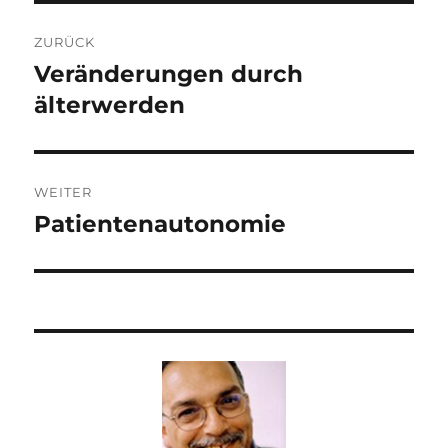
Beitragsnavigation
ZURÜCK
Veränderungen durch
Vorheriger
Beitrag:
älterwerden
WEITER
Patientenautonomie
Nächster
Beitrag: