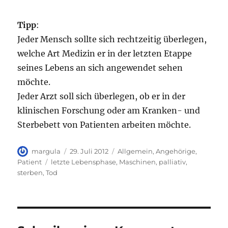
Tipp
:
Jeder Mensch sollte sich rechtzeitig überlegen,
welche Art Medizin er in der letzten Etappe
seines Lebens an sich angewendet sehen
möchte.
Jeder Arzt soll sich überlegen, ob er in der
klinischen Forschung oder am Kranken- und
Sterbebett von Patienten arbeiten möchte.
Autor
Veröffentlicht
Kategorien
margula
29. Juli 2012
Allgemein
,
Angehörige
,
am
Schlagwörter
Patient
letzte Lebensphase
,
Maschinen
,
palliativ
,
sterben
,
Tod