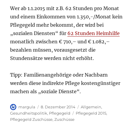
Wer ab 1.1.2015 mit z.B. 62 Stunden pro Monat
und einem Einkommen von 1.350,-/Monat kein
Pflegegeld mehr bekommt, der wird bei
„sozialen Diensten“ für
62 Stunden Heimhilfe
monatlich zwischen € 710,– und € 1.082,–
bezahlen müssen, vorausgesetzt die
Stundensätze werden nicht erhöht.
Tipp: Familienangehörige oder Nachbarn
werden diese indirekte Pflege kostengünstiger
machen als „soziale Dienste“.
Autor
Veröffentlicht
Kategorien
margula
8. Dezember 2014
Allgemein
,
am
Schlagwörter
Gesundheitspolitik
,
Pflegegeld
Pflegegeld 2015
,
Pflegegeld Zuschüsse
,
Zuschüsse