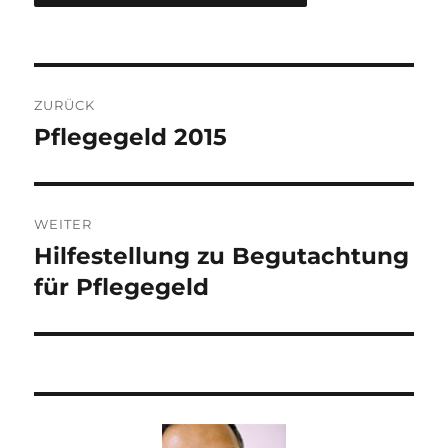
Beitragsnavigation
ZURÜCK
Pflegegeld 2015
Vorheriger
Beitrag:
WEITER
Hilfestellung zu Begutachtung
Nächster
Beitrag:
für Pflegegeld