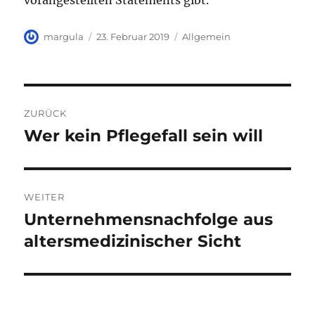
vorangestellten Statements gibt.
Autor
Veröffentlicht
Kategorien
margula
23. Februar 2019
Allgemein
am
Beitragsnavigation
ZURÜCK
Wer kein Pflegefall sein will
Vorheriger
Beitrag:
WEITER
Unternehmensnachfolge aus
Nächster
Beitrag:
altersmedizinischer Sicht