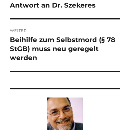
Antwort an Dr. Szekeres
Vorheriger
Beitrag:
WEITER
Beihilfe zum Selbstmord (§ 78
Nächster
Beitrag:
StGB) muss neu geregelt
werden