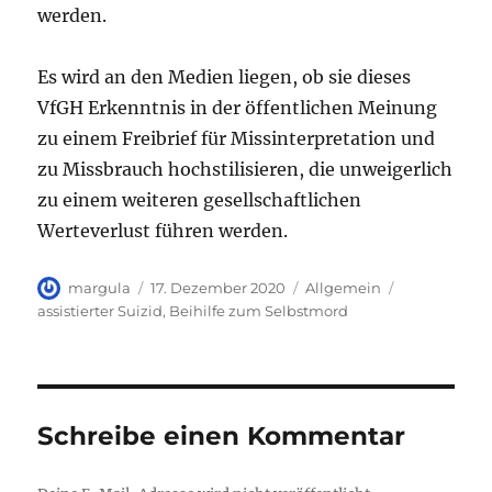
werden.
Es wird an den Medien liegen, ob sie dieses
VfGH Erkenntnis in der öffentlichen Meinung
zu einem Freibrief für Missinterpretation und
zu Missbrauch hochstilisieren, die unweigerlich
zu einem weiteren gesellschaftlichen
Werteverlust führen werden.
Autor
Veröffentlicht
Kategorien
Schlagwörte
margula
17. Dezember 2020
Allgemein
am
assistierter Suizid
,
Beihilfe zum Selbstmord
Schreibe einen Kommentar