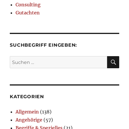
Consulting
Gutachten
SUCHBEGRIFF EINGEBEN:
SU
Suchen
nach:
KATEGORIEN
Allgemein
(138)
Angehörige
(57)
Begriffe & Spezielles
(21)