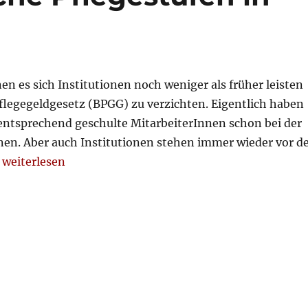
en es sich Institutionen noch weniger als früher leisten
flegegeldgesetz (BPGG) zu verzichten. Eigentlich haben
s entsprechend geschulte MitarbeiterInnen schon bei der
nen. Aber auch Institutionen stehen immer wieder vor d
„Ursachen für falsche Pflegestufen in Heimen“
…
weiterlesen