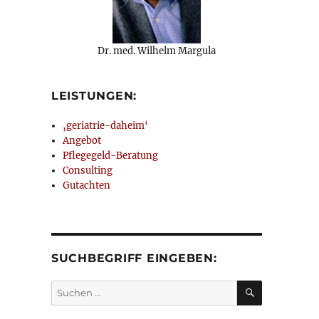
Dr. med. Wilhelm Margula
LEISTUNGEN:
‚geriatrie-daheim‘
Angebot
Pflegegeld-Beratung
Consulting
Gutachten
Einstufung“
SUCHBEGRIFF EINGEBEN:
SUCHEN
Suchen
nach: