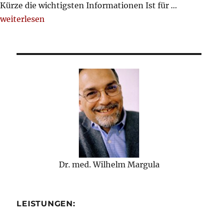
Kürze die wichtigsten Informationen Ist für …
„„Die Alzheimer Krankheit verstehen …““
weiterlesen
Dr. med. Wilhelm Margula
LEISTUNGEN: