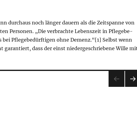
nn durchaus noch länger dauern als die Zeitspanne von
nten Personen. „Die verbrachte Lebenszeit in Pflegebe­
ls bei Pflegebedürftigen ohne Demenz.“[1] Selbst wenn
t garantiert, dass der einst niederge­schriebene Wille mi
ementen Personen“
NÄ
HST
SEI
E