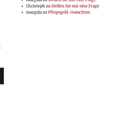
Christoph
zu
Stellen Sie mir eine Frage
margula
zu
Pflegegeld-Gutachten
t
C
E
T