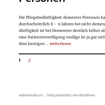
Die Pflegebedürftigkeit dementer Personen ka
durchschnittlich 8 – 9 Jahren bei nicht deme
dürftigkeit ist bei Dementen deutlich höher a
eine Patientenverfügung vorläge ist ja gar nich
„Patientenautonomie von d
dem heutigen …
weiterlesen
Seitennummerierung
SEITE
SEITE
1
2
der
Beiträge
aelterwerden.eu
Stolz präsentiert von WordPress