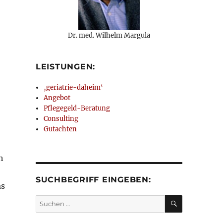
Dr. med. Wilhelm Margula
LEISTUNGEN:
‚geriatrie-daheim‘
Angebot
Pflegegeld-Beratung
Consulting
Gutachten
h
SUCHBEGRIFF EINGEBEN:
as
SUCHEN
Suchen
nach: