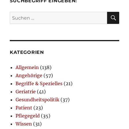
SUCHBEGRIFF EINGEBEN:
SU
Suchen
nach:
KATEGORIEN
Allgemein
(138)
Angehörige
(57)
Begriffe & Spezielles
(21)
Geriatrie
(41)
Gesundheitspolitik
(37)
Patient
(23)
Pflegegeld
(35)
Wissen
(31)