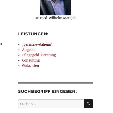
Dr. med. Wilhelm Margula
LEISTUNGEN:
en
‚geriatrie-daheim‘
Angebot
Pflegegeld-Beratung
Consulting
Gutachten
 nicht behandlungswürdige Veränderungen“
SUCHBEGRIFF EINGEBEN:
SUCHEN
Suchen
nach: