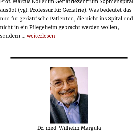
Prof. Marcus Köller im Geriatriezentrum Sophienspital
ausübt (vgl. Professur für Geriatrie). Was bedeutet das
nun für geriatrische Patienten, die nicht ins Spital und
nicht in ein Pflegeheim gebracht werden wollen,
„klinische und praktische Geriatrie“
sondern …
weiterlesen
Dr. med. Wilhelm Margula