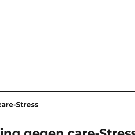
are-Stress
ing gegen care-Stres