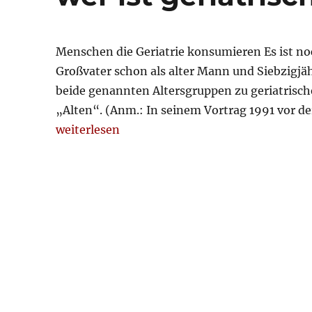
Menschen die Geriatrie konsumieren Es ist noch
Großvater schon als alter Mann und Siebzigjä
beide genannten Altersgruppen zu geriatrisch
„Alten“. (Anm.: In seinem Vortrag 1991 vor d
„wer ist geriatrischer Patient?“
weiterlesen