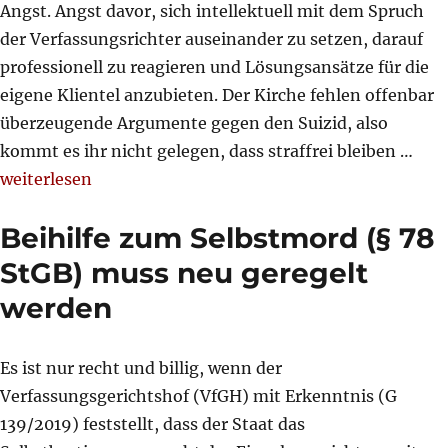
Angst. Angst davor, sich intellektuell mit dem Spruch
der Verfassungsrichter auseinander zu setzen, darauf
professionell zu reagieren und Lösungsansätze für die
eigene Klientel anzubieten. Der Kirche fehlen offenbar
überzeugende Argumente gegen den Suizid, also
kommt es ihr nicht gelegen, dass straffrei bleiben …
„Das VfGH-Urteil zum assistierten Suizid ist kein Dam
weiterlesen
Beihilfe zum Selbstmord (§ 78
StGB) muss neu geregelt
werden
Es ist nur recht und billig, wenn der
Verfassungsgerichtshof (VfGH) mit Erkenntnis (G
139/2019) feststellt, dass der Staat das